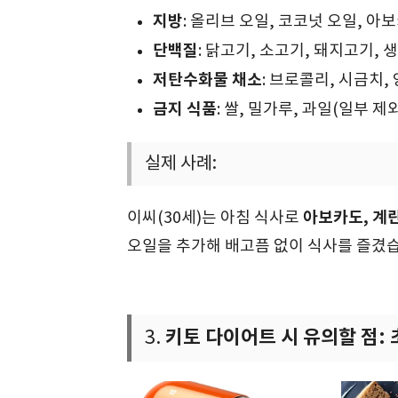
지방
: 올리브 오일, 코코넛 오일, 아보
단백질
: 닭고기, 소고기, 돼지고기, 생
저탄수화물 채소
: 브로콜리, 시금치,
금지 식품
: 쌀, 밀가루, 과일(일부 제외
실제 사례:
아보카도, 계
이씨(30세)는 아침 식사로
오일을 추가해 배고픔 없이 식사를 즐겼
키토 다이어트 시 유의할 점: 
3.