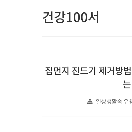
건강100서
집먼지 진드기 제거방법
는
일상생활속 유