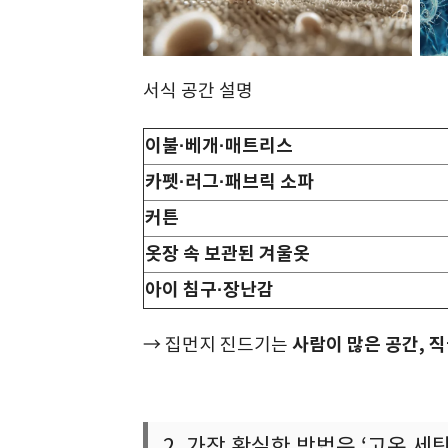
서식 공간 설명
이불·베개·매트리스
카펫·러그·패브릭 소파
커튼
옷장 속 보관된 겨울옷
아이 침구·장난감
사람이 많은 공간, 
→ 집먼지 진드기는
2. 가장 확실한 방법은 ‘고온 세탁