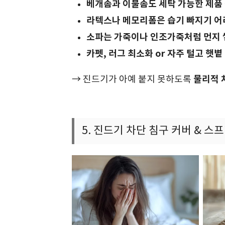
베개솜과 이불솜도 세탁 가능한 제품
라텍스나 메모리폼은 습기 빠지기 어
소파는 가죽이나 인조가죽처럼 먼지 
카펫, 러그 최소화 or 자주 털고 햇볕
물리적 
→ 진드기가 아예 붙지 못하도록
5. 진드기 차단 침구 커버 & 스