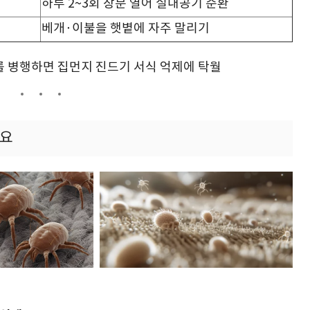
하루 2~3회 창문 열어 실내공기 순환
베개·이불을 햇볕에 자주 말리기
 병행하면 집먼지 진드기 서식 억제에 탁월
세요