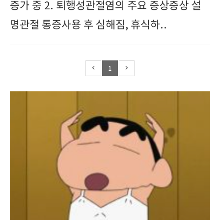
증가 중 2. 퇴행성관절염의 주요 증상증상 설
명관절 통증사용 후 심해짐, 휴식하..
1