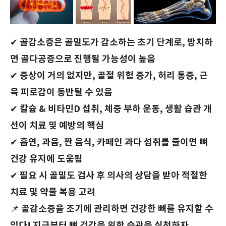
골감소증은 골밀도가 감소하는 초기 단계로, 방치하
✔
면 골다공증으로 진행될 가능성이 높음
증상이 거의 없지만, 골절 위험 증가, 허리 통증, 근
✔
육 피로감이 동반될 수 있음
칼슘 & 비타민D 섭취, 체중 부하 운동, 생활 습관 개
✔
선이 치료 및 예방의 핵심
흡연, 과음, 짠 음식, 카페인 과다 섭취를 줄이면 뼈
✔
건강 유지에 도움됨
필요 시 골밀도 검사 후 의사의 상담을 받아 적절한
✔
치료 및 약물 복용 고려
골감소증을 조기에 관리하면 건강한 뼈를 유지할 수
📌
있다! 지금부터 뼈 건강을 위한 습관을 실천하자.