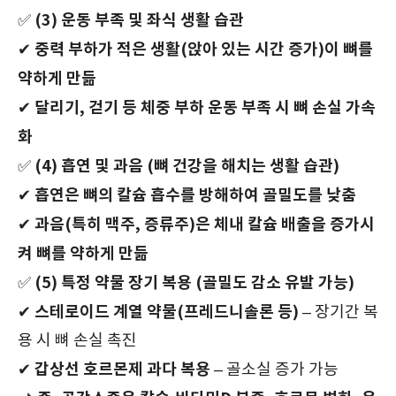
(3) 운동 부족 및 좌식 생활 습관
✅
중력 부하가 적은 생활(앉아 있는 시간 증가)이 뼈를
✔
약하게 만듦
달리기, 걷기 등 체중 부하 운동 부족 시 뼈 손실 가속
✔
화
(4) 흡연 및 과음 (뼈 건강을 해치는 생활 습관)
✅
흡연은 뼈의 칼슘 흡수를 방해하여 골밀도를 낮춤
✔
과음(특히 맥주, 증류주)은 체내 칼슘 배출을 증가시
✔
켜 뼈를 약하게 만듦
(5) 특정 약물 장기 복용 (골밀도 감소 유발 가능)
✅
스테로이드 계열 약물(프레드니솔론 등)
✔
– 장기간 복
용 시 뼈 손실 촉진
갑상선 호르몬제 과다 복용
✔
– 골소실 증가 가능