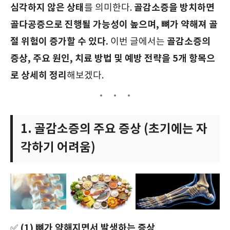
심각하지 않은 상태
골감소증을 방치하면
를 의미한다.
골다공증으로 진행될 가능성이 높으며, 뼈가 약해져 골
절 위험이 증가할 수 있다.
골감소증의
이번 글에서는
증상, 주요 원인, 치료 방법 및 예방 전략을 5개 항목으
로 상세히 정리
해보겠다.
1. 골감소증의 주요 증상 (초기에는 자
각하기 어려움)
(1) 뼈가 약해지면서 발생하는 증상
✅