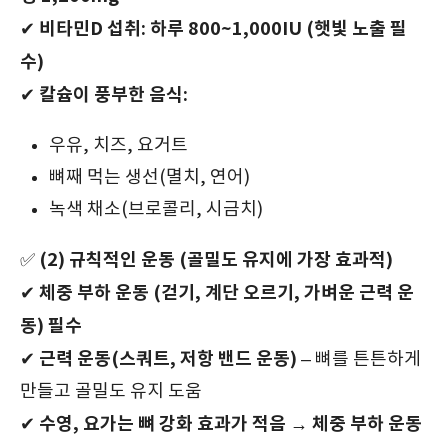
비타민D 섭취: 하루 800~1,000IU (햇빛 노출 필
✔
수)
칼슘이 풍부한 음식:
✔
우유, 치즈, 요거트
뼈째 먹는 생선(멸치, 연어)
녹색 채소(브로콜리, 시금치)
(2) 규칙적인 운동 (골밀도 유지에 가장 효과적)
✅
체중 부하 운동 (걷기, 계단 오르기, 가벼운 근력 운
✔
동) 필수
근력 운동(스쿼트, 저항 밴드 운동)
✔
– 뼈를 튼튼하게
만들고 골밀도 유지 도움
수영, 요가는 뼈 강화 효과가 적음 → 체중 부하 운동
✔