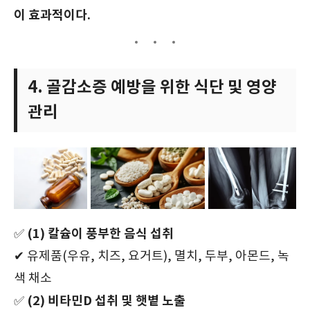
이 효과적이다.
4. 골감소증 예방을 위한 식단 및 영양
관리
(1) 칼슘이 풍부한 음식 섭취
✅
✔ 유제품(우유, 치즈, 요거트), 멸치, 두부, 아몬드, 녹
색 채소
(2) 비타민D 섭취 및 햇볕 노출
✅