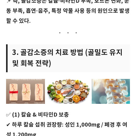
즉, 골감소증은 칼슘·비타민D 부족, 호르몬 변화, 운
📌
동 부족, 흡연·음주, 특정 약물 사용 등의 원인으로 발생
할 수 있다.
3. 골감소증의 치료 방법 (골밀도 유지
및 회복 전략)
(1) 칼슘 & 비타민D 보충
✅
하루 칼슘 섭취 권장량: 성인 1,000mg / 폐경 후 여
✔
성 1,200mg