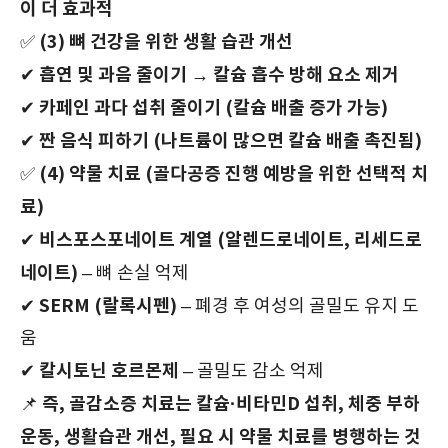
이 더 효과적
(3) 뼈 건강을 위한 생활 습관 개선
✅
흡연 및 과음 줄이기 → 칼슘 흡수 방해 요소 제거
✔
카페인 과다 섭취 줄이기 (칼슘 배출 증가 가능)
✔
짠 음식 피하기 (나트륨이 많으면 칼슘 배출 촉진됨)
✔
(4) 약물 치료 (골다공증 진행 예방을 위한 선택적 치
✅
료)
비스포스포네이트 계열 (알렌드로네이트, 리세드로
✔
네이트)
– 뼈 손실 억제
SERM (랄록시펜)
✔
– 폐경 후 여성의 골밀도 유지 도
움
칼시토닌 호르몬제
✔
– 골밀도 감소 억제
즉, 골감소증 치료는 칼슘·비타민D 섭취, 체중 부하
📌
운동, 생활습관 개선, 필요 시 약물 치료를 병행하는 것