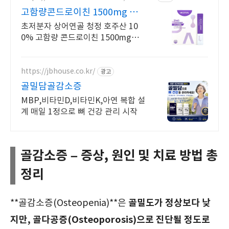
고함량콘드로이친 1500mg 편안
한 목넘김, 식물첨가물X
초저분자 상어연골 청정 호주산 10
0% 고함량 콘드로이친 1500mg으로
집중케어
https://jbhouse.co.kr/
광고
골밀담골감소증
MBP,비타민D,비타민K,아연 복합 설
계 매일 1정으로 뼈 건강 관리 시작
골감소증 – 증상, 원인 및 치료 방법 총
정리
골밀도가 정상보다 낮
**골감소증(Osteopenia)**은
지만, 골다공증(Osteoporosis)으로 진단될 정도로