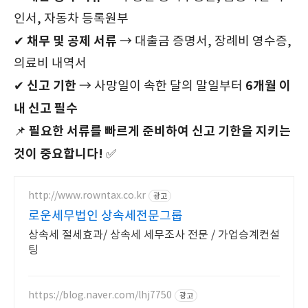
인서, 자동차 등록원부
채무 및 공제 서류
✔
→ 대출금 증명서, 장례비 영수증,
의료비 내역서
신고 기한
6개월 이
✔
→ 사망일이 속한 달의 말일부터
내 신고 필수
필요한 서류를 빠르게 준비하여 신고 기한을 지키는
📌
것이 중요합니다!
✅
http://www.rowntax.co.kr
광고
로운세무법인 상속세전문그룹
상속세 절세효과/ 상속세 세무조사 전문 / 가업승계컨설
팅
https://blog.naver.com/lhj7750
광고