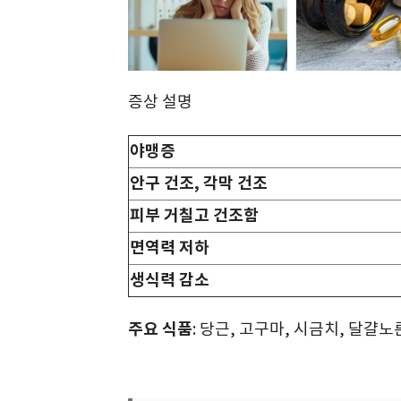
증상 설명
야맹증
안구 건조, 각막 건조
피부 거칠고 건조함
면역력 저하
생식력 감소
주요 식품
: 당근, 고구마, 시금치, 달걀노