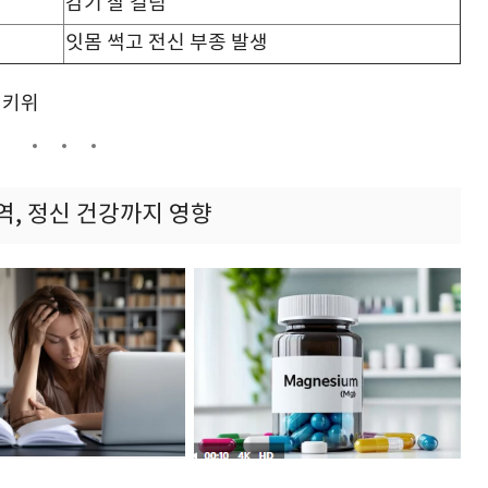
감기 잘 걸림
잇몸 썩고 전신 부종 발생
, 키위
면역, 정신 건강까지 영향