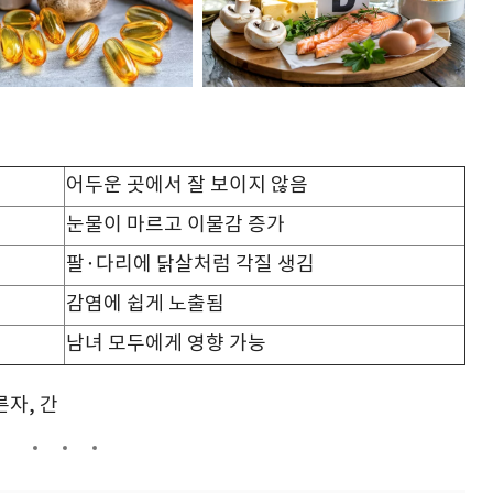
어두운 곳에서 잘 보이지 않음
눈물이 마르고 이물감 증가
팔·다리에 닭살처럼 각질 생김
감염에 쉽게 노출됨
남녀 모두에게 영향 가능
른자, 간