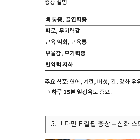
증상 설명
뼈 통증, 골연화증
피로, 무기력감
근육 약화, 근육통
우울감, 무기력증
면역력 저하
주요 식품
: 연어, 계란, 버섯, 간, 강화 우
하루 15분 일광욕
→
도 중요!
5. 비타민 E 결핍 증상 – 산화