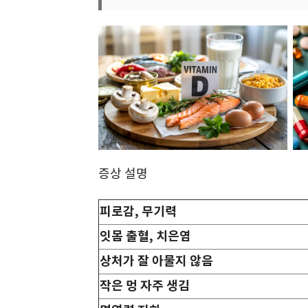
증상 설명
피로감, 무기력
잇몸 출혈, 치은염
상처가 잘 아물지 않음
작은 멍 자주 생김