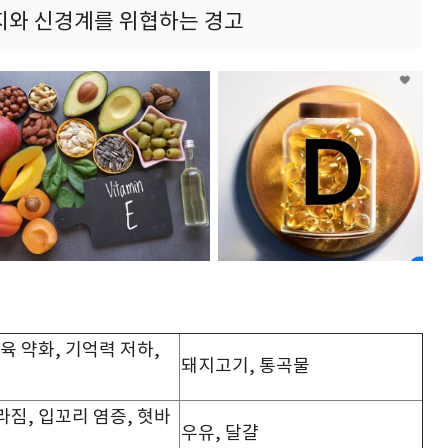
에너지와 신경계를 위협하는 경고
근육 약화, 기억력 저하,
돼지고기, 통곡물
라짐, 입꼬리 염증, 혓바
우유, 달걀