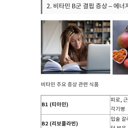
2. 비타민 B군 결핍 증상 – 
비타민 주요 증상 관련 식품
피로, 
B1 (티아민)
각기병
입술 갈
B2 (리보플라빈)