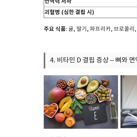
면역력 저하
괴혈병 (심한 결핍 시)
주요 식품
: 귤, 딸기, 파프리카, 브로콜리
4. 비타민 D 결핍 증상 – 뼈와 