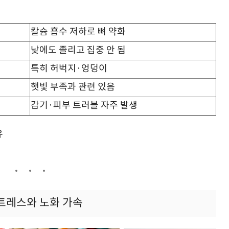
칼슘 흡수 저하로 뼈 약화
낮에도 졸리고 집중 안 됨
특히 허벅지·엉덩이
햇빛 부족과 관련 있음
감기·피부 트러블 자주 발생
유
 스트레스와 노화 가속