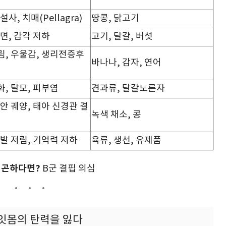
설사, 치매(Pellagra)
땅콩, 닭고기
불면, 감각 저하
고기, 달걀, 버섯
림, 우울감, 생리전증후
바나나, 감자, 연어
화, 탈모, 피부염
견과류, 달걀노른자
입안 궤양, 태아 신경관 결
녹색 채소, 콩
손발 저림, 기억력 저하
육류, 생선, 유제품
피곤하다면?
B군 결핍 의심
와 잇몸의 탄력을 잃다