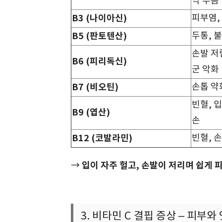
닥 부음
B3 (나이아신)
피부염, 
B5 (판토텐산)
두통, 
손발 저
B6 (피리독신)
군 악화
B7 (비오틴)
손톱 약
빈혈, 
B9 (엽산)
손
B12 (코발라민)
빈혈, 
입이 자주 헐고, 손발이 저리며 쉽게 
→
3. 비타민 C 결핍 증상 – 피부